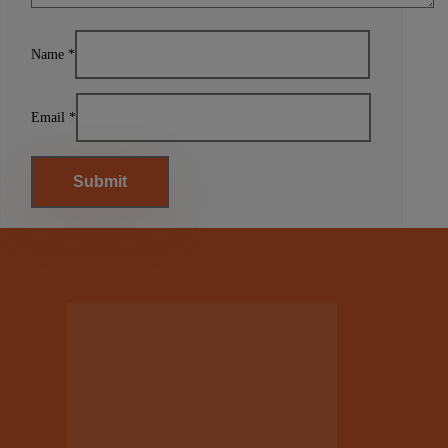
Name
*
Email
*