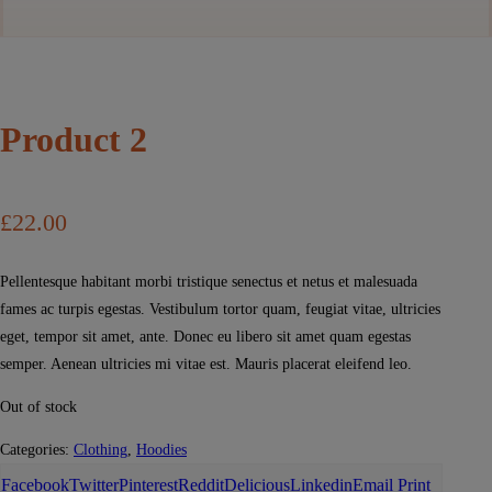
Product 2
£
22.00
Pellentesque habitant morbi tristique senectus et netus et malesuada
fames ac turpis egestas. Vestibulum tortor quam, feugiat vitae, ultricies
eget, tempor sit amet, ante. Donec eu libero sit amet quam egestas
semper. Aenean ultricies mi vitae est. Mauris placerat eleifend leo.
Out of stock
Categories:
Clothing
,
Hoodies
Facebook
Twitter
Pinterest
Reddit
Delicious
Linkedin
Email
Print