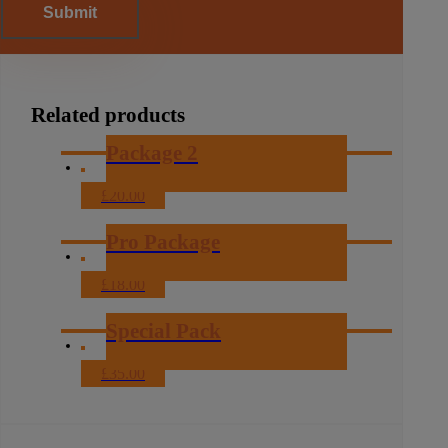
Related products
Package 2
£
20.00
Pro Package
£
18.00
Special Pack
£
35.00