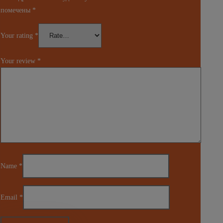
помечены
*
Your rating
*
Your review
*
Name
*
Email
*